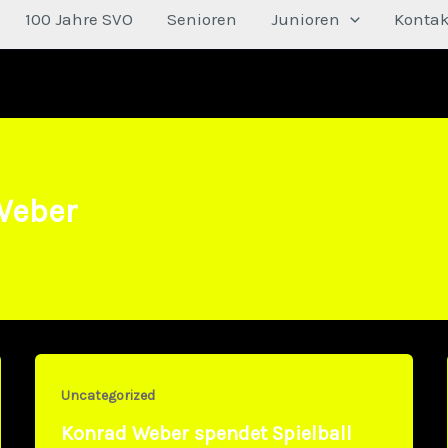
100 Jahre SVO
Senioren
Junioren
Kontak
Weber
Uncategorized
Konrad Weber spendet Spielball