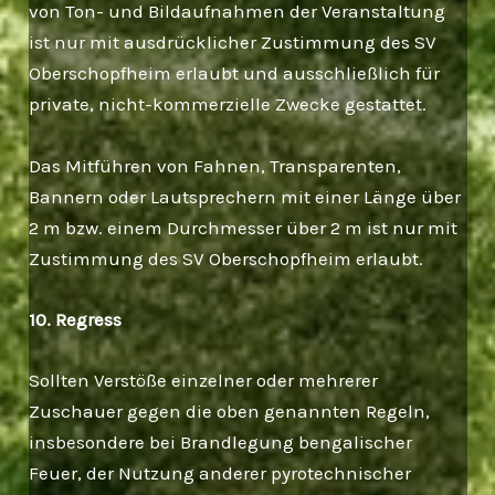
von Ton- und Bildaufnahmen der Veranstaltung
ist nur mit ausdrücklicher Zustimmung des SV
Oberschopfheim erlaubt und ausschließlich für
private, nicht-kommerzielle Zwecke gestattet.
Das Mitführen von Fahnen, Transparenten,
Bannern oder Lautsprechern mit einer Länge über
2 m bzw. einem Durchmesser über 2 m ist nur mit
Zustimmung des SV Oberschopfheim erlaubt.
10. Regress
Sollten Verstöße einzelner oder mehrerer
Zuschauer gegen die oben genannten Regeln,
insbesondere bei Brandlegung bengalischer
Feuer, der Nutzung anderer pyrotechnischer