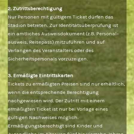
2. Zutrittsberechtigung
Nur Personen mit gültigem Ticket dürfen das
Stadion betreten. Zur Identitätsüberprüfung ist
ein amtliches Ausweisdokument (z.B. Personal­
ausweis, Reisepass) mitzuführen und auf
Verlangen des Veranstalters oder des
Sicherheitspersonals vorzuzeigen.
3. Ermäßigte Eintrittskarten
Tickets zu ermäßigten Preisen sind nur erhältlich,
wenn die entsprechende Berechtigung
nachgewiesen wird. Der Zutritt mit einem
ermäßigten Ticket ist nur bei Vorlage eines
gültigen Nachweises möglich.
Ermäßigungsberechtigt sind Kinder und
Jugendliche im Alter von fünf bis vierzehn Jahren